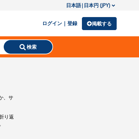
日本語
|
日本円 (JPY)
ログイン | 登録
掲載する
検索
か、サ
折り返
。