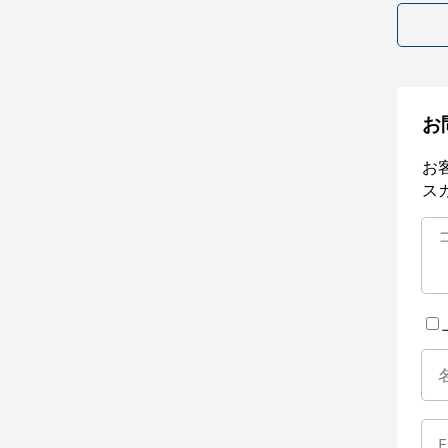
お
お
ス