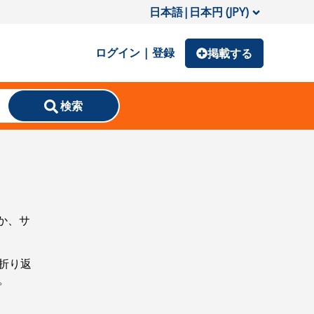
日本語
|
日本円 (JPY)
ログイン | 登録
掲載する
検索
か、サ
折り返
。