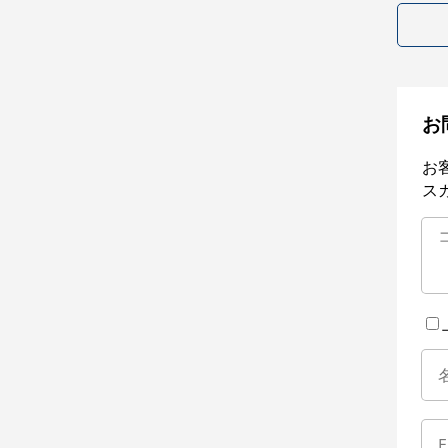
お
お
ス