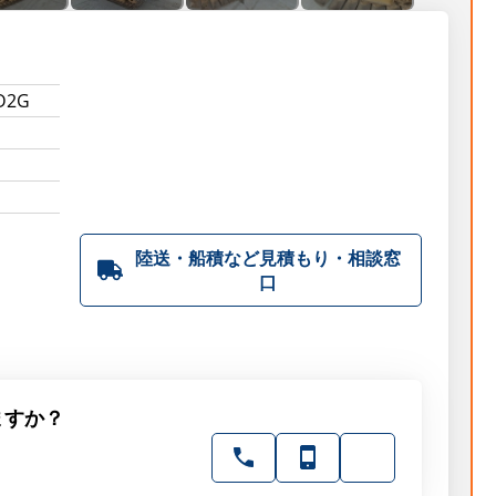
D2G
陸送・船積など見積もり・相談窓
口
ますか？