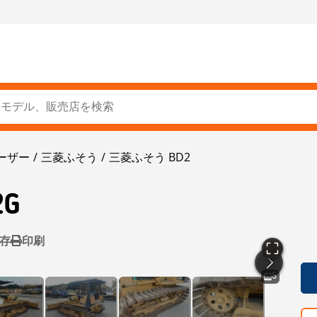
ーザー
三菱ふそう
三菱ふそう BD2
2G
存
印刷
6