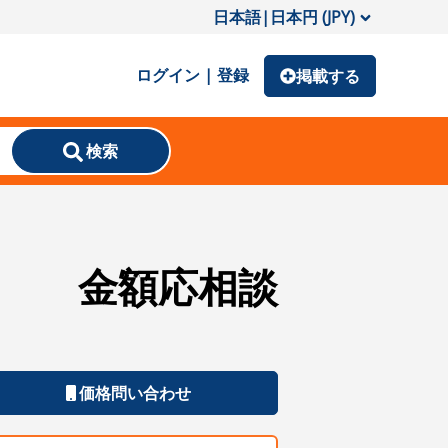
日本語
|
日本円 (JPY)
ログイン | 登録
掲載する
検索
金額応相談
価格問い合わせ