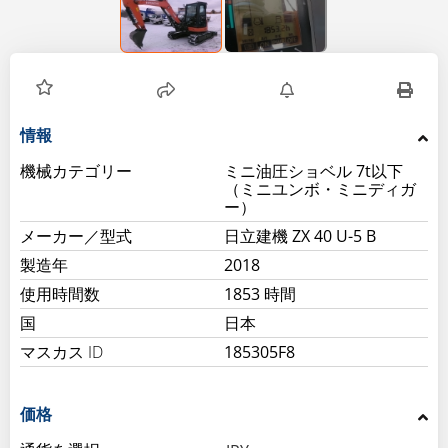
情報
機械カテゴリー
ミニ油圧ショベル 7t以下
（ミニユンボ・ミニディガ
ー）
メーカー／型式
日立建機 ZX 40 U-5 B
製造年
2018
使用時間数
1853 時間
国
日本
マスカス ID
185305F8
価格