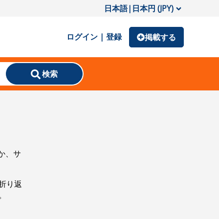
日本語
|
日本円 (JPY)
ログイン | 登録
掲載する
検索
か、サ
折り返
。