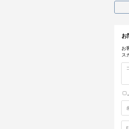
お
お
ス