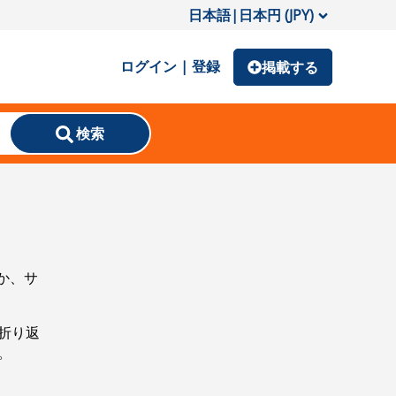
日本語
|
日本円 (JPY)
ログイン | 登録
掲載する
検索
か、サ
折り返
。