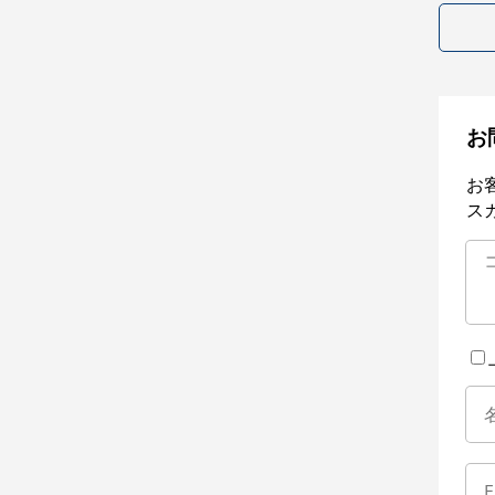
お
お
ス