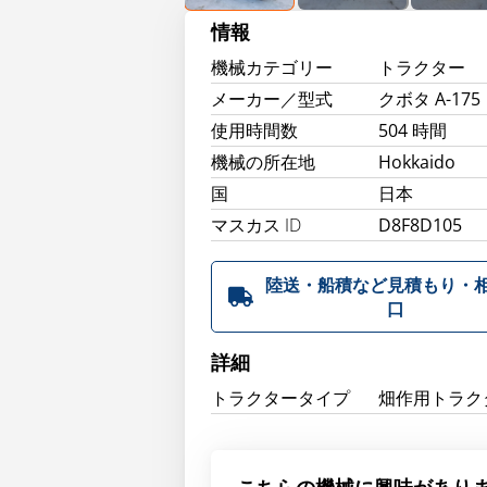
情報
機械カテゴリー
トラクター
メーカー／型式
クボタ A-175
使用時間数
504 時間
機械の所在地
Hokkaido
国
日本
マスカス ID
D8F8D105
陸送・船積など見積もり・
口
詳細
トラクタータイプ
畑作用トラク