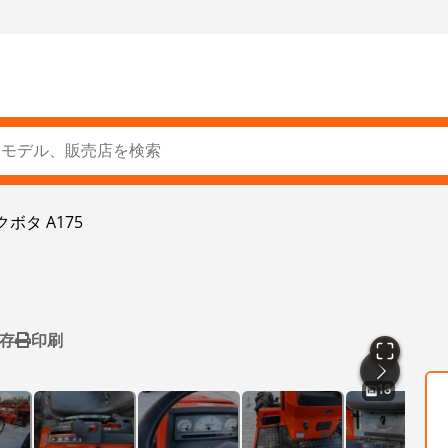
クボタ A175
存
印刷
18