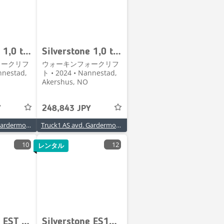
Silverstone 1,0 tonns manuell ledestabler 1,0 - 2,5 m LH
Silverstone 1,0 tonns manuell ledestabler 1,1 - 2,9 m LH
ォークリフ
ウォーキンフォークリフ
nnestad,
ト • 2024 • Nannestad,
Akershus, NO
Y
248,843 JPY
Truck1 AS avd. Gardermoen
Truck1 AS avd. Gardermoen
10
12
レンタル
Silverstone EST 122
Silverstone ES16-RSPV-LI Pinontavaunu ALEHINTA