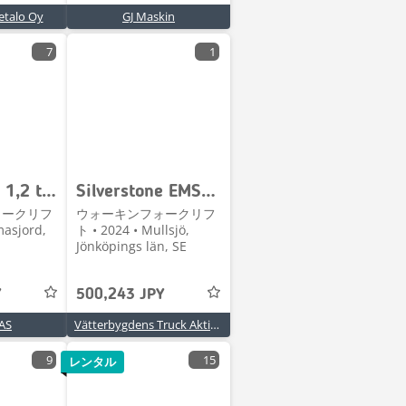
talo Oy
GJ Maskin
7
1
Silverstone 1,2 tonns ledestabler 1,6 - 4,0 m løftehøyde
Silverstone EMS-1035, 3500 mm
ォークリフ
ウォーキンフォークリフ
masjord,
ト • 2024 • Mullsjö,
Jönköpings län, SE
Y
500,243 JPY
 AS
Vätterbygdens Truck Aktiebolag
9
15
レンタル