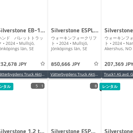
Silverstone EB-1025, 2500 mm
Silverstone ESPL1240, 4000 mm
ハンド パレットトラッ
ウォーキンフォークリフ
ウォーキンフ
 • 2024 • Mullsjö,
ト • 2024 • Mullsjö,
ト • 2024 • Na
önköpings län, SE
Jönköpings län, SE
Akershus, NO
232,678 JPY
850,666 JPY
207,369 JP
Vätterbygdens Truck Aktiebolag
Vätterbygdens Truck Aktiebolag
5
1
8
ンタル
レンタル
Silverstone 1,2 tonns stabler initialløft 1,6 - 2,7 m LH
Silverstone ESP1240