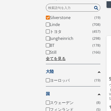
Silverstone
Linde
トヨタ
Jungheinrich
BT
Still
全てを見る
大陸
ヨーロッパ
ト
国
V
S
スウェーデン
フィンランド