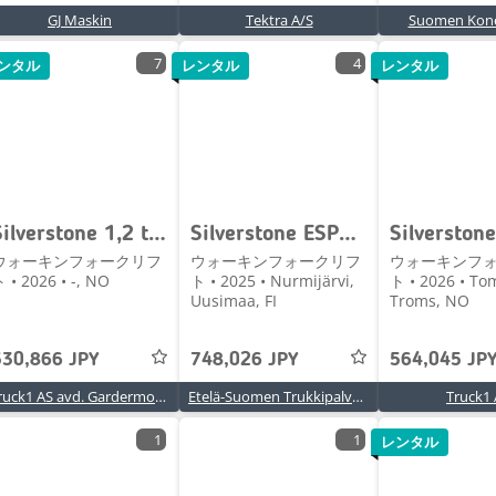
GJ Maskin
Tektra A/S
Suomen Kone
7
4
ンタル
レンタル
レンタル
Silverstone 1,2 tonns ledestabler 1,6 - 4,0 m løftehøyde
Silverstone ESP1236
ウォーキンフォークリフ
ウォーキンフォークリフ
ウォーキンフ
 • 2026 • -, NO
ト • 2025 • Nurmijärvi,
ト • 2026 • To
Uusimaa, FI
Troms, NO
530,866 JPY
748,026 JPY
564,045 JP
Truck1 AS avd. Gardermoen
Etelä-Suomen Trukkipalvelu Oy
Truck1
1
1
レンタル