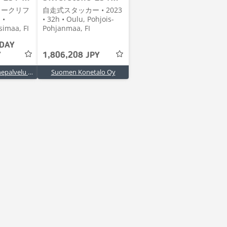
ォークリフ
自走式スタッカー • 2023
 •
• 32h • Oulu, Pohjois-
simaa, FI
Pohjanmaa, FI
 DAY
Y
1,806,208 JPY
Uudenmaan konepalvelu Oy
Suomen Konetalo Oy