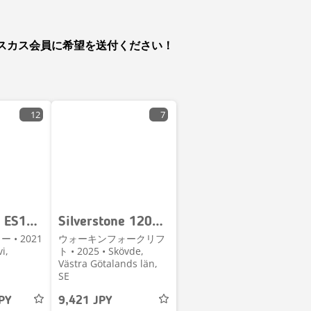
スカス会員に希望を送付ください！
12
7
Silverstone ES16-RSIPV-LI Pinontavaunu
Silverstone 1200 kg och 1,6/2,7/3,6/4m lyfthöjd HYR-KÖP
• 2021
ウォーキンフォークリフ
i,
ト • 2025 • Skövde,
Västra Götalands län,
SE
PY
9,421 JPY