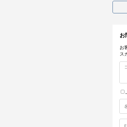
お
お
ス