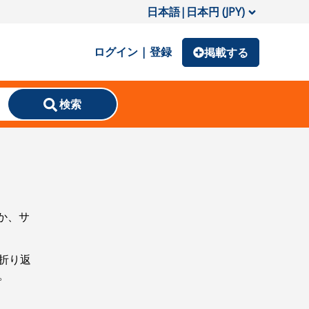
日本語
|
日本円 (JPY)
ログイン | 登録
掲載する
検索
か、サ
折り返
。