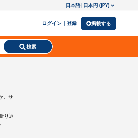
日本語
|
日本円 (JPY)
ログイン | 登録
掲載する
検索
か、サ
折り返
。