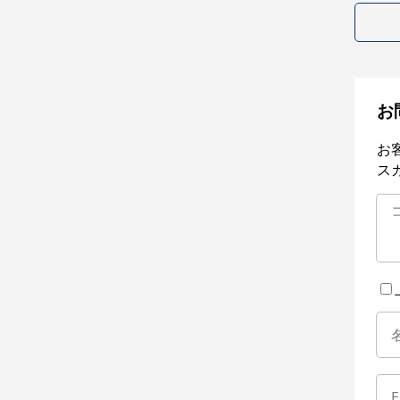
お
お
ス