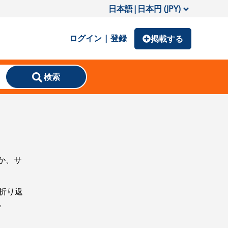
日本語
|
日本円 (JPY)
ログイン | 登録
掲載する
検索
か、サ
折り返
。