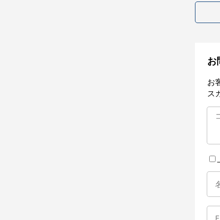
お
お
ス