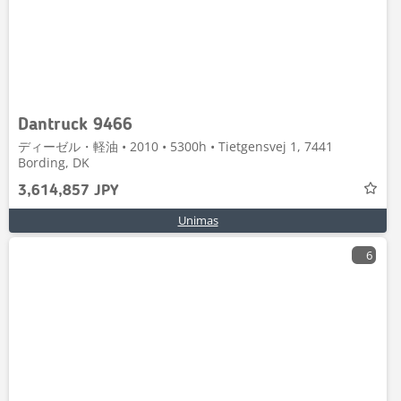
Dantruck 9466
ディーゼル・軽油 • 2010 • 5300h • Tietgensvej 1, 7441
Bording, DK
3,614,857 JPY
Unimas
6