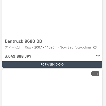
Dantruck 9680 DD
ディーゼル・軽油 • 2007 • 11396h • Novi Sad, Vojvodina, RS
3,649,888 JPY
PC PANEX D.O.O.
11