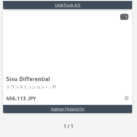
UnikTruck A/S
1
Sisu Differential
トランスミッション • -, FI
456,113 JPY
Kalmar Finland Oy
1
/
1