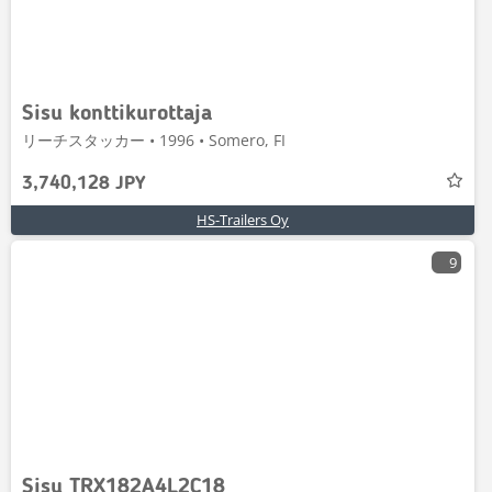
Sisu konttikurottaja
リーチスタッカー • 1996 • Somero, FI
3,740,128 JPY
HS-Trailers Oy
9
Sisu TRX182A4L2C18