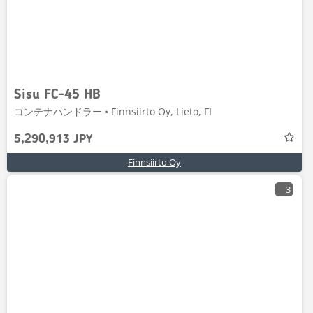
Sisu FC-45 HB
コンテナハンドラー • Finnsiirto Oy, Lieto, FI
5,290,913 JPY
Finnsiirto Oy
3