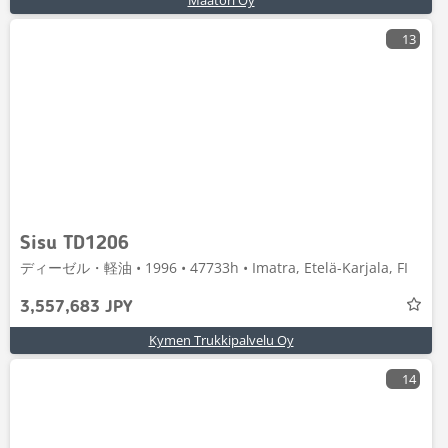
Maatori Oy
13
Sisu TD1206
ディーゼル・軽油 • 1996 • 47733h • Imatra, Etelä-Karjala, FI
3,557,683 JPY
Kymen Trukkipalvelu Oy
14