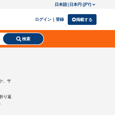
日本語
|
日本円 (JPY)
ログイン | 登録
掲載する
検索
か、サ
折り返
。