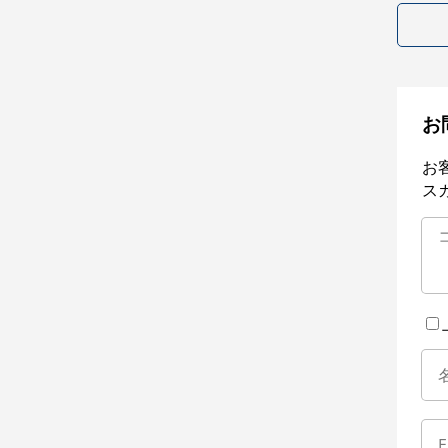
お
お
ス