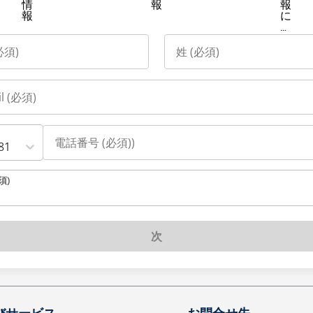
情
報
報
報
に
関
す
る
方
針
と
確
認
81
須)
次