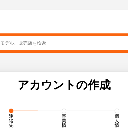
アカウントの作成
1
1
1
連
事
個
絡
業
人
先
情
情