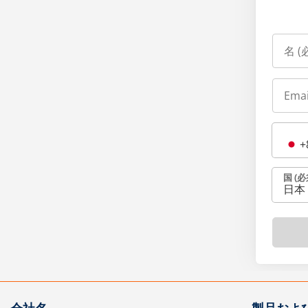
+
国 (必
日本